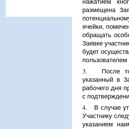
нажатием кно
размещена Зая
потенциально
ячейки, помече
обращать особ
Заявке участни
будет осуществ
пользователем 
3. После тог
указанный в З
рабочего дня п
с подтверждени
4. В случае у
Участнику след
указанием наи