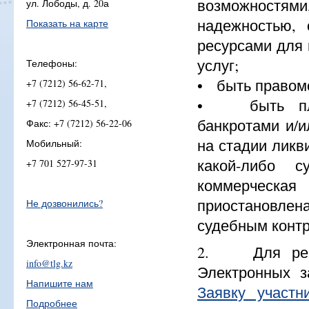
возможностя
ул. Лободы, д. 20а
надежностью,
Показать на карте
ресурсами для 
услуг;
Телефоны:
• быть правом
+7 (7212) 56-62-71,
• быть плат
+7 (7212) 56-45-51,
банкротами и/
Факс: +7 (7212) 56-22-06
на стадии ликв
Мобильный:
какой-либо 
+7 701 527-97-31
коммерческ
приостановлен
Не дозвонились?
судебным конт
Электронная почта:
2. Для регис
info@tlg.kz
Электронных з
Напишите нам
Заявку участн
Подробнее